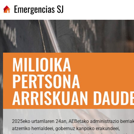
MILIOIKA
PERTSONA
ARRISKUAN DAUD
2025eko urtarrilaren 24an, AEBetako administrazio berria
atzerriko herrialdeei, gobernuz kanpoko erakundeei,