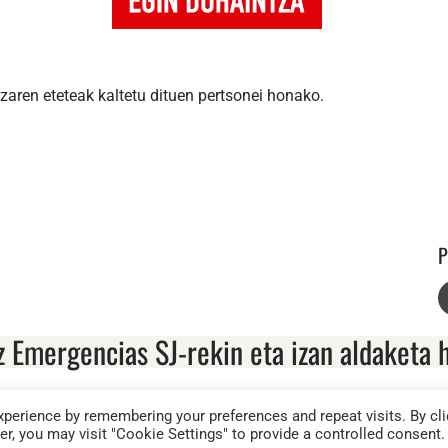
aren eteteak kaltetu dituen pertsonei honako.
P
z Emergencias SJ-rekin eta izan aldaketa 
perience by remembering your preferences and repeat visits. By cli
ISU LEGALA
PRIBATASUN POLITIKA
HARREMANETARAKO
r, you may visit "Cookie Settings" to provide a controlled consent.