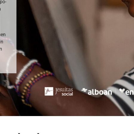
po-
a
uen
in
n