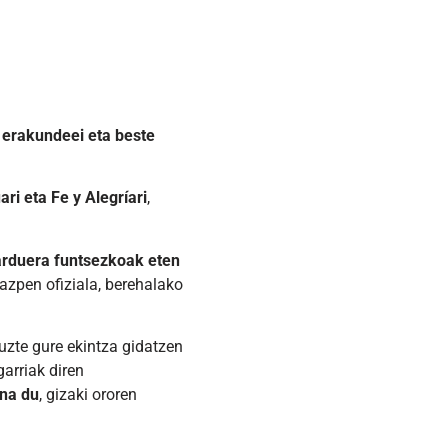
 erakundeei eta beste
ri eta Fe y Alegríari
,
jarduera funtsezkoak eten
azpen ofiziala, berehalako
uzte gure ekintza gidatzen
garriak diren
una du
, gizaki ororen