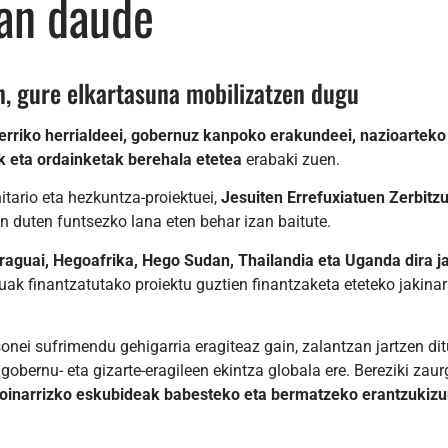
uan daude
n, gure elkartasuna mobilizatzen dugu
erriko herrialdeei, gobernuz kanpoko erakundeei, nazioarteko
k eta ordainketak berehala etetea
erabaki zuen.
itario eta hezkuntza-proiektuei,
Jesuiten Errefuxiatuen Zerbitzua
n duten funtsezko lana eten behar izan baitute.
 Paraguai, Hegoafrika, Hego Sudan, Thailandia eta Uganda dira 
ak finantzatutako proiektu guztien finantzaketa eteteko jakinar
onei sufrimendu gehigarria eragiteaz gain, zalantzan jartzen dit
 gobernu- eta gizarte-eragileen ekintza globala ere. Bereziki zaur
 oinarrizko eskubideak babesteko eta bermatzeko erantzukiz