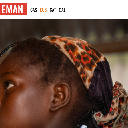
EMAN
CAS
EUS
CAT
GAL