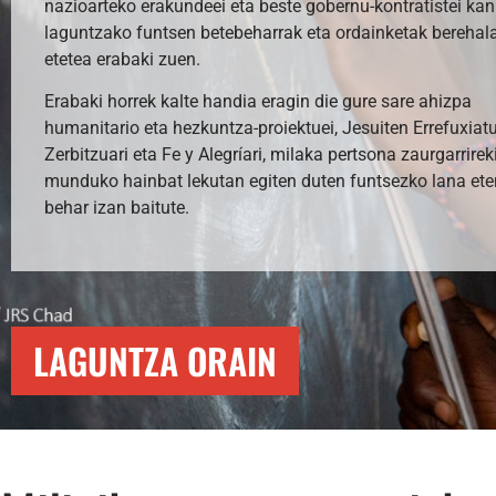
nazioarteko erakundeei eta beste gobernu-kontratistei kan
laguntzako funtsen betebeharrak eta ordainketak berehal
etetea erabaki zuen.
Erabaki horrek kalte handia eragin die gure sare ahizpa
humanitario eta hezkuntza-proiektuei, Jesuiten Errefuxiat
Zerbitzuari eta Fe y Alegríari, milaka pertsona zaurgarrirek
munduko hainbat lekutan egiten duten funtsezko lana ete
behar izan baitute.
LAGUNTZA ORAIN