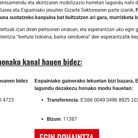
o, pentsamendu eta ekintzaren mobilizazio horretan lagundu nahi
Sarea eta Espainiako jesuiten Gizarte Sektorearen parte izanik,
F
na sustatzeko kanpaina bat bultzatzen ari gara, murrizketa bo
rtuak izan diren pertsonen ondoan, eta esperantzari uko egin ga
tentzia “bertute txikiena, baina sendoena” den esperantzatik be
honako kanal hauen bidez:
boanen bidez
Espainiako gainera
ko lekuetan bizi bazara, 
lagundu dezakezu honako modu hauetan:
0 4723
Transferencia
:
ES66 0049 0496 8925 10
Bizum
: 11387