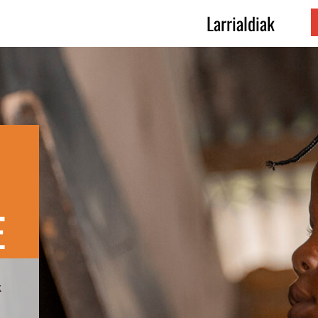
Larrialdiak
E
k