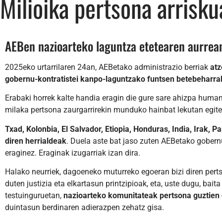
Milioika pertsona arrisk
AEBen nazioarteko laguntza etetearen aurrea
2025eko urtarrilaren 24an, AEBetako administrazio berriak
atz
gobernu-kontratistei kanpo-laguntzako funtsen betebeharra
Erabaki horrek kalte handia eragin die gure sare ahizpa human
milaka pertsona zaurgarrirekin munduko hainbat lekutan egite
Txad, Kolonbia, El Salvador, Etiopia, Honduras, India, Irak,
diren herrialdeak
. Duela aste bat jaso zuten AEBetako gobernu
eraginez. Eraginak izugarriak izan dira.
Halako neurriek, dagoeneko muturreko egoeran bizi diren perts
duten justizia eta elkartasun printzipioak, eta, uste dugu, baita
testuinguruetan,
nazioarteko komunitateak pertsona guztien
duintasun berdinaren adierazpen zehatz gisa.