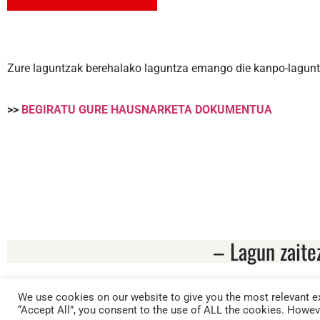
Zure laguntzak berehalako laguntza emango die kanpo-laguntz
>>
BEGIRATU GURE HAUSNARKETA DOKUMENTUA
– Lagun zaite
We use cookies on our website to give you the most relevant ex
KOOKIEN POLITIKA
AB
“Accept All”, you consent to the use of ALL the cookies. Howeve