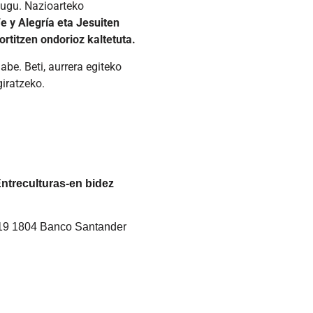
 dugu. Nazioarteko
e y Alegría eta Jesuiten
rtitzen ondorioz kaltetuta.
be. Beti, aurrera egiteko
giratzeko.
Entreculturas-en bidez
19 1804 Banco Santander