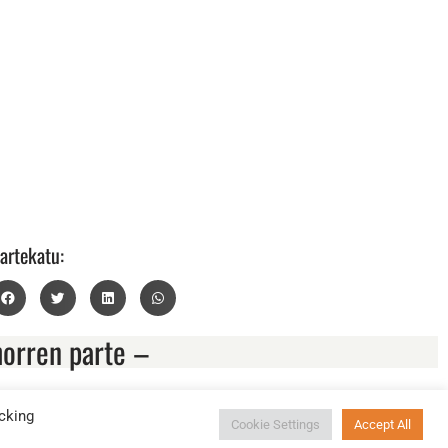
artekatu:
horren parte –
cking
Cookie Settings
Accept All