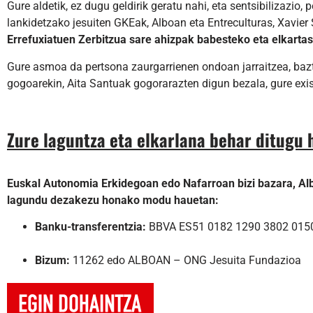
Gure aldetik, ez dugu geldirik geratu nahi, eta sentsibilizazi
lankidetzako jesuiten GKEak, Alboan eta Entreculturas, Xavier 
Errefuxiatuen Zerbitzua sare ahizpak babesteko eta elkartasu
Gure asmoa da pertsona zaurgarrienen ondoan jarraitzea, bazte
gogoarekin, Aita Santuak gogorarazten digun bezala, gure exis
Zure laguntza eta elkarlana behar ditugu 
Euskal Autonomia Erkidegoan edo Nafarroan bizi bazara, Al
lagundu dezakezu honako modu hauetan:
Banku-transferentzia:
BBVA ES51 0182 1290 3802 015
Bizum:
11262 edo ALBOAN – ONG Jesuita Fundazioa